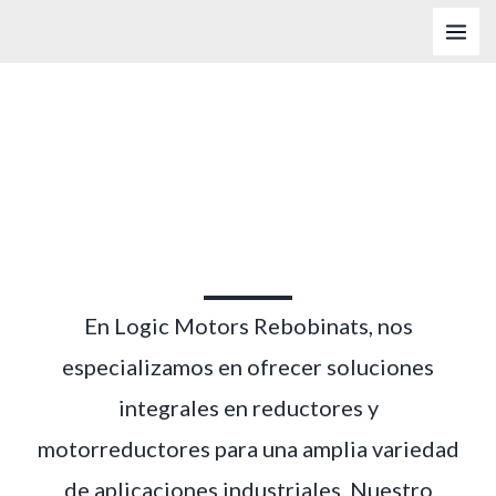
Ir
MAI
al
ME
contenido
Mororreductores
En Logic Motors Rebobinats, nos
especializamos en ofrecer soluciones
integrales en reductores y
motorreductores para una amplia variedad
de aplicaciones industriales. Nuestro