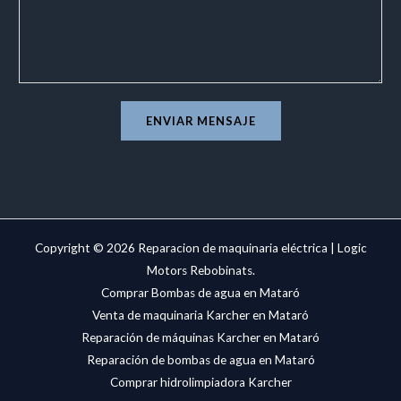
e
j
M
T
e
e
e
*
n
x
s
t
a
ENVIAR MENSAJE
j
e
Copyright © 2026 Reparacion de maquinaria eléctrica | Logic
Motors Rebobinats.
Comprar Bombas de agua en Mataró
Venta de maquinaria Karcher en Mataró
Reparación de máquinas Karcher en Mataró
Reparación de bombas de agua en Mataró
Comprar hidrolimpiadora Karcher