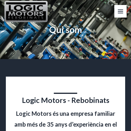
Vés
MAI
al
ME
contingut
Qui som
Logic Motors - Rebobinats
Logic Motors és una empresa familiar
amb més de 35 anys d’experiència en el